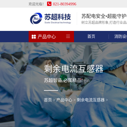

021-80394996
欢迎光临！
苏配电安全•超能守护
树立苏超品牌形象,打造行业品

产品中心
首页
消防设
水泵风机控制器
电力仪表
智能照明控制系统
电气火灾监控系统
智能除湿装置
浪涌保护器
剩余电流互感器
故障电弧探测器
附件
消防设备电源监控系统
>
>
>
>
>
>
>
>
>
>
智能除湿装置
浪涌防雷保护器
AFDD故障电弧探测器
HN-800S-消防设备电源监控模块(电流-电压信号传感器)
单速风机控制器
SC194U-2K1单相电压表
智能照明时控模块
剩余电流式电气火灾监控探测器报警器
HN-800M 消防设备电源监控模块(电流/电压信号传感器)
HNDF系列剩余电流零序互感器
电缆附件
热缩管
单台水泵控制器
8路普通照明控制模块_8路普通继电器控
KLD系列单相数码电流表
HNDF系列剩余电流零序
双速风机控制器
消防电源监控传感器
KL
HN
KLD系列三相多功能数显网络数码表
12路普通模块
HN-LW8剩余电流式火灾监控探测器
HN-LF8剩余电流式火灾监控探测器
12路时控模块
KLD系列三相多功能数显网络液
HNJ-F528
剩余电流互感器
苏超智造,必属精品!
首页
>
产品中心
>
剩余电流互感器
>