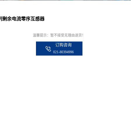
系列剩余电流零序互感器
温馨提示：暂不接受无理由退货！
订购咨询
021-80394996