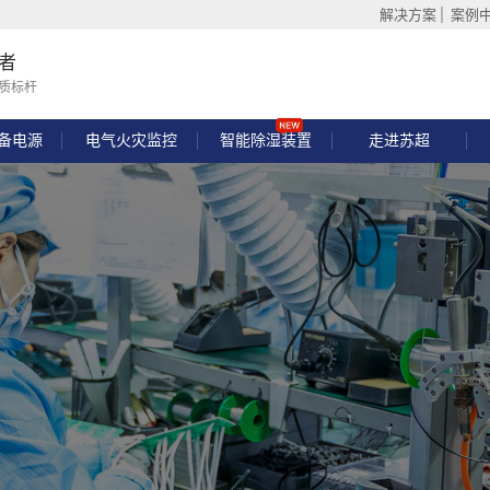
解决方案
案例
者
质标杆
备电源
电气火灾监控
智能除湿装置
走进苏超
制模块
互感器（穿排）
D系列数码单相电压表
-900 消防设备电源监控系统
一控二单速风机控制器
HN-Z-LW1剩余电流式火灾监控探测器
4路普通模块
KLD系列三相数码数显网络电流表
一用一备水泵控制器
4路时控模块
HN-900A-消防设备电源监控模块(电流-电压信号传感
6路普通模块
HN-LW16剩余电流式火灾监控探测器
6路时控模块
KLD系列三相多功
8路
晶多功能表
B电气火灾监控设备