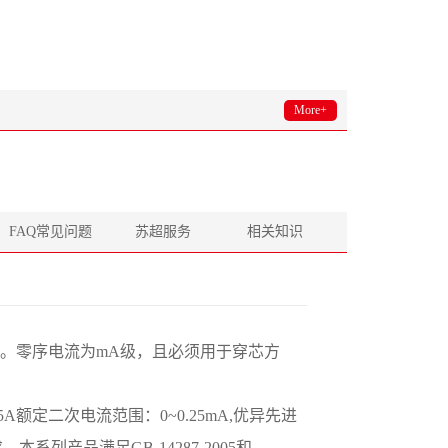
More+
FAQ常见问题
苏超服务
相关知识
计。零序电流为mA级，且必须用于穿芯方
额定二次电流范围：0~0.25mA,优异先进
列产品满足GB-14287-2005和