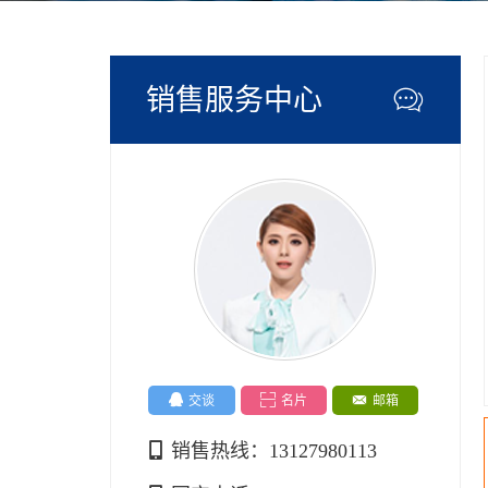
销售服务中心




交谈
名片
邮箱

销售热线：
13127980113