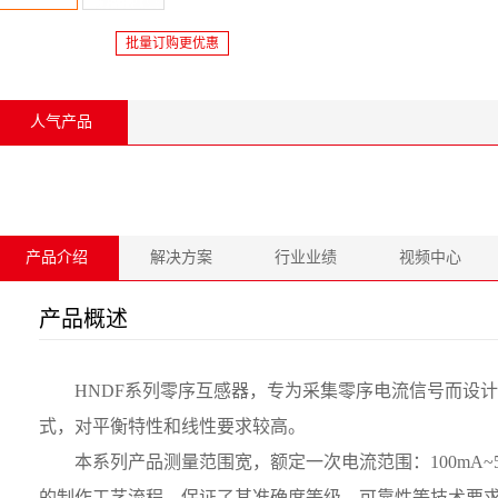
批量订购更优惠
人气产品
产品介绍
解决方案
行业业绩
视频中心
产品概述
HNDF系列零序互感器，专为采集零序电流信号而设
式，对平衡特性和线性要求较高。
本系列产品测量范围宽，额定一次电流范围：100mA~5A
的制作工艺流程。保证了其准确度等级，可靠性等技术要求，本系