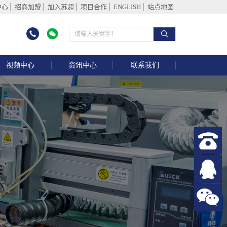
中心
招商加盟
加入苏超
项目合作
ENGLISH
站点地图
视频中心
资讯中心
联系我们
器)
能数显网络码电压表
普通模块
8路时控模块