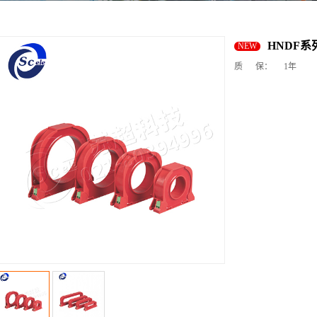
HNDF
NEW
质 保：
1年