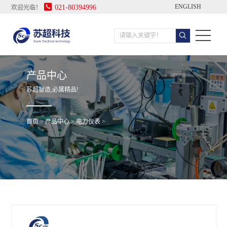

ENGLISH
021-80394996
欢迎光临！
产品中心
苏超智造,必属精品!
首页
>
产品中心
>
电力仪表
>