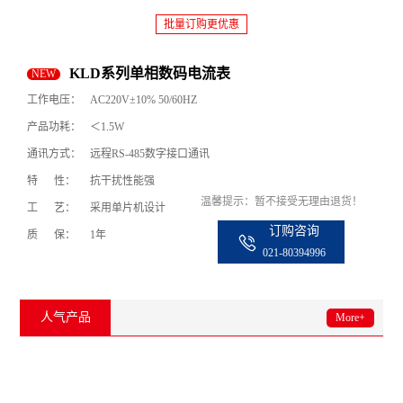
批量订购更优惠
KLD系列单相数码电流表
NEW
工作电压：
AC220V±10% 50/60HZ
产品功耗：
＜1.5W
通讯方式：
远程RS-485数字接口通讯
特 性：
抗干扰性能强
温馨提示：暂不接受无理由退货！
工 艺：
采用单片机设计
订购咨询
质 保：
1年
021-80394996
人气产品
More+