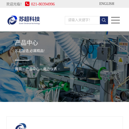

ENGLISH
021-80394996
欢迎光临！
产品中心
苏超智造,必属精品!
首页
>
产品中心
>
电力仪表
>