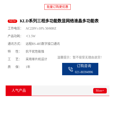
批量订购更优惠
KLD系列三相多功能数显网络液晶多功能表
NEW
工作电压：
AC220V±10% 50/60HZ
产品功耗：
＜1.5W
通讯方式：
远程RS-485数字接口通讯
特 性：
抗干扰性能强
温馨提示：暂不接受无理由退货！
工 艺：
采用单片机设计
订购咨询
质 保：
1年
021-80394996
人气产品
More+